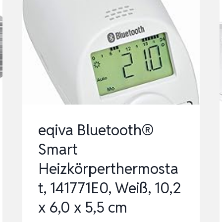
eqiva Bluetooth®
Smart
Heizkörperthermosta
t, 141771E0, Weiß, 10,2
x 6,0 x 5,5 cm