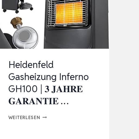
SMART
THERMOSTAT,
WIFI
&
APP
–
FÜR
Heidenfeld
WANDMONTAGE
Gasheizung Inferno
ODER
GH100 | 𝟑 𝐉𝐀𝐇𝐑𝐄
ALS
…
𝐆𝐀𝐑𝐀𝐍𝐓𝐈𝐄 …
HEIDENFELD
WEITERLESEN
GASHEIZUNG
INFERNO