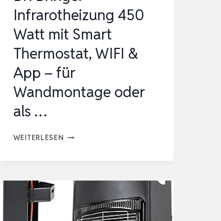
Infrarotheizung 450
…
Watt mit Smart
Thermostat, WIFI &
App – für
Wandmontage oder
als …
BR
WEITERLESEN
BRINGER
INFRAROTHEIZUNG
450
WATT
MIT