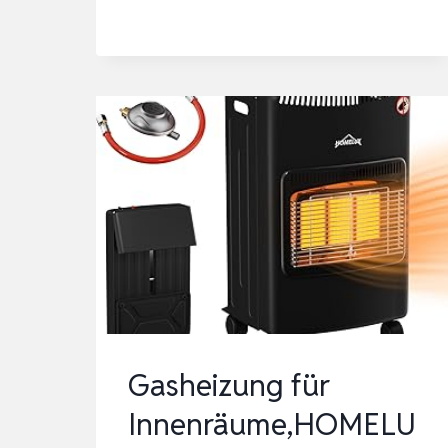
GH100
|
𝟑
𝐉𝐀𝐇𝐑𝐄
𝐆𝐀𝐑𝐀𝐍𝐓𝐈𝐄
…
Gasheizung für
Innenräume,HOMELU