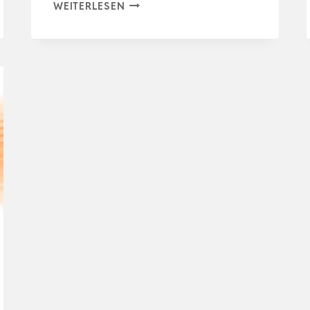
GASHEIZUNG
WEITERLESEN
FÜR
INNENRÄUME,HOMELUX
GASHEIZUNG
4200
WATT
GASOFEN
FÜR
INNENRÄUME
INKL.
SCHLAUCH
…