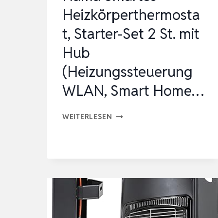
Heizkörperthermosta
t, Starter-Set 2 St. mit
Hub
(Heizungssteuerung
WLAN, Smart Home…
HAMA
WEITERLESEN
SMARTES
HEIZKÖRPERTHERMOSTAT,
STARTER-
SET
2
ST.
MIT