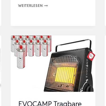
EQIVA
WEITERLESEN
BLUETOOTH®
SMART
HEIZKÖRPERTHERMOSTAT,
141771E0,
WEISS, 1
0,2 X
6
,0 X
5
,5 C
M
EVOCAMP Tragbare