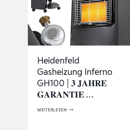
HUB
(HEIZUNGSSTEUERUNG
WLAN,
SMART
HOME…
Heidenfeld
Gasheizung Inferno
GH100 | 𝟑 𝐉𝐀𝐇𝐑𝐄
𝐆𝐀𝐑𝐀𝐍𝐓𝐈𝐄 …
HEIDENFELD
WEITERLESEN
GASHEIZUNG
INFERNO