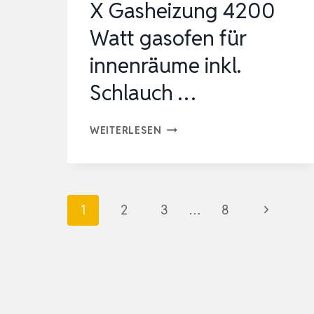
X Gasheizung 4200
Watt gasofen für
innenräume inkl.
Schlauch …
GASHEIZUNG
WEITERLESEN
FÜR
INNENRÄUME,HOMELUX
GASHEIZUNG
Seitennavigation
Nächste
1
2
3
…
8
4200
WATT
Seite
GASOFEN
FÜR
INNENRÄUME