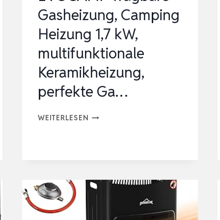
Gasheizung, Camping
Heizung 1,7 kW,
multifunktionale
Keramikheizung,
perfekte Ga…
EVOCAMP
WEITERLESEN
TRAGBARE
GASHEIZUNG,
CAMPING
HEIZUNG
1,7
KW,
MULTIFUNKTIONALE