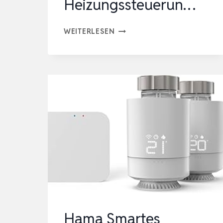
Heizungssteuerun…
TP-
WEITERLESEN
LINK
SMARTES
HEIZKÖRPERTHERMOSTAT
–
ERWEITERUNGSEINHEIT,
BENÖTIGT
KASA
HUB,
HEIZUNGSSTEUERUN…
Hama Smartes