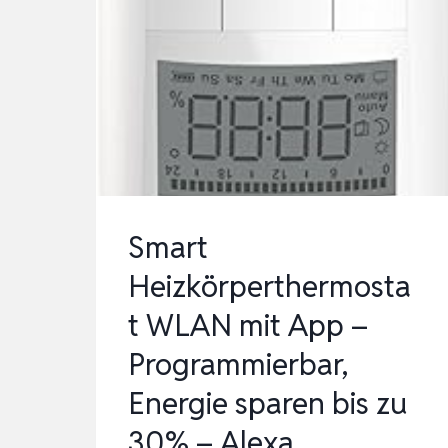
BOOST-
FUNKTION
UND
LEISEM
KOMPAKTGETRIEBE,
102…
Smart
Heizkörperthermosta
t WLAN mit App –
Programmierbar,
Energie sparen bis zu
30% – Alexa …