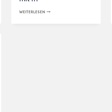
EUROTRONIC
WEITERLESEN
COMET
PLUS
HEIZKÖRPERTHERMOSTAT
(INDIVIDUELL
PROGRAMMIERBARES
HEIZUNGSTHERMOSTAT
MIT
…