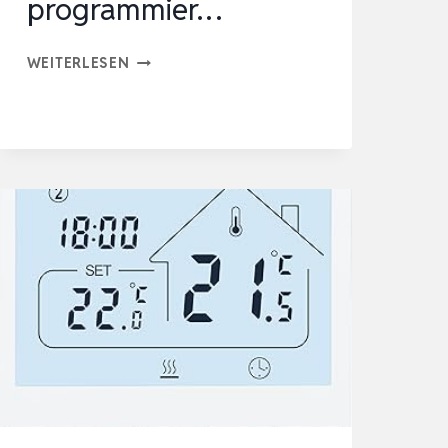
programmier…
EUROTRONIC
WEITERLESEN
COMET
PLUS
HEIZKÖRPERTHERMOSTAT
MIT
FENSTER-
OFFEN-
ERKENNUNG
|
INDIVIDUELL
PROGRAMMIER…