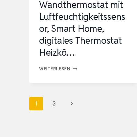
Wandthermostat mit
…
Luftfeuchtigkeitssens
or, Smart Home,
digitales Thermostat
Heizkö…
HOMEMATIC
WEITERLESEN
IP
WANDTHERMOSTAT
MIT
Seitennavigation
Nächste
1
2
LUFTFEUCHTIGKEITSSENSOR
SMART
Seite
HOME,
DIGITALES