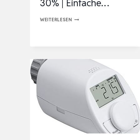
30% | Einfache…
5
WEITERLESEN
STÜCK
IOIO
ELEKTRONISCHES
HEIZUNGSTHERMOSTAT
HT
2000/23
|
HEIZKOSTEN
SPAREN
BIS
30%
|