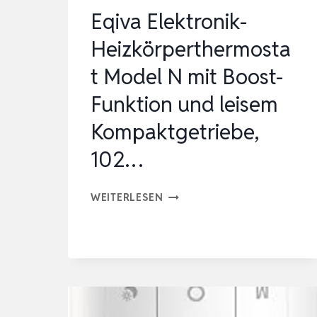
EINFACHE…
Eqiva Elektronik-
Heizkörperthermosta
t Model N mit Boost-
Funktion und leisem
Kompaktgetriebe,
102…
EQIVA
WEITERLESEN
ELEKTRONIK-
HEIZKÖRPERTHERMOSTAT
MODEL
N
MIT