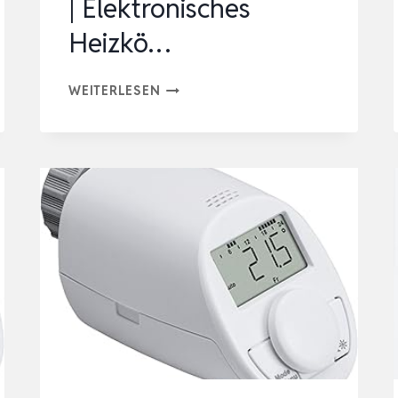
| Elektronisches
Heizkö…
EUROTRONIC
WEITERLESEN
SPARMATIC
COMET
HEIZKÖRPERTHERMOSTAT
MIT
PROGRAMMIERFUNKTION
|
ELEKTRONISCHES
HEIZKÖ…