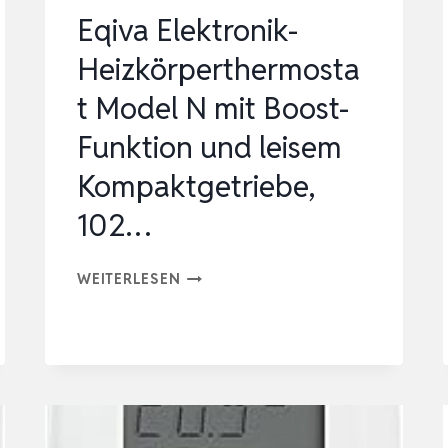
Eqiva Elektronik-
Heizkörperthermosta
t Model N mit Boost-
Funktion und leisem
Kompaktgetriebe,
102…
EQIVA
WEITERLESEN
ELEKTRONIK-
HEIZKÖRPERTHERMOSTAT
MODEL
N
MIT