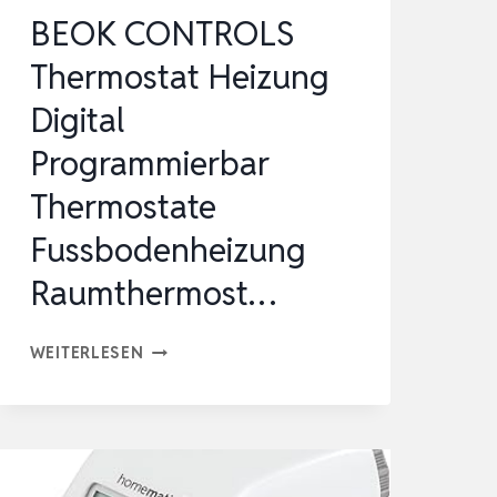
BEOK CONTROLS
Thermostat Heizung
Digital
Programmierbar
Thermostate
Fussbodenheizung
Raumthermost…
BEOK
WEITERLESEN
CONTROLS
THERMOSTAT
HEIZUNG
DIGITAL