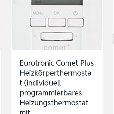
BOOST-
FUNKTION
UND
LEISEM
KOMPAKTGETRIEBE,
102…
Eurotronic Comet Plus
Heizkörperthermosta
t (individuell
programmierbares
Heizungsthermostat
mit …