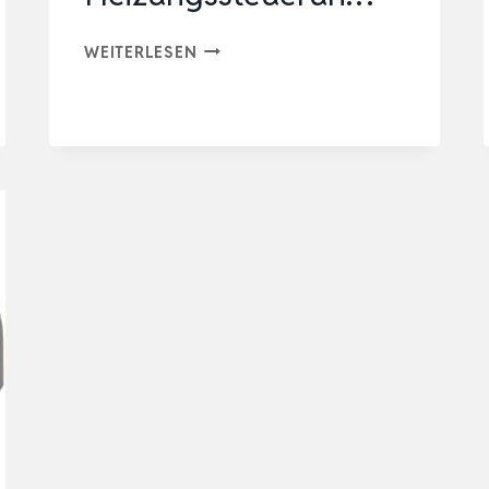
TP-
WEITERLESEN
LINK
SMARTES
HEIZKÖRPERTHERMOSTAT
–
ERWEITERUNGSEINHEIT,
BENÖTIGT
KASA
HUB,
HEIZUNGSSTEUERUN…