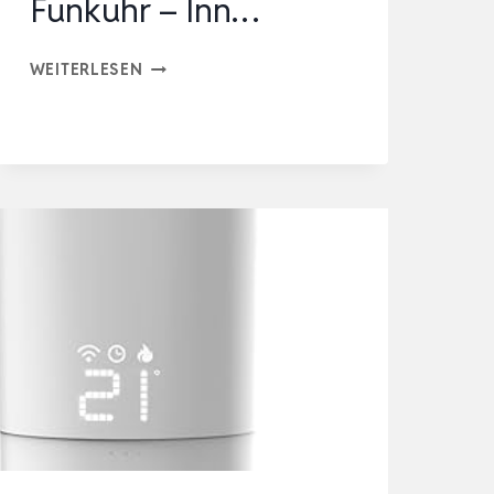
Funkuhr – Inn…
BRANDSON
WEITERLESEN
FUNK
WETTERSTATION
MIT
FARBDISPLAY
–
MIT
AUSSENSENSOR –
D
CF E
MPFANGSSIGNAL F
UNKUHR –
I