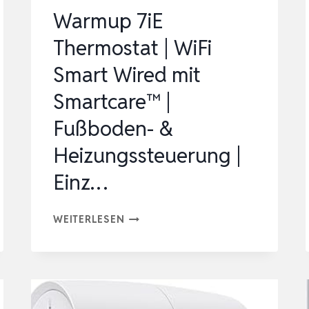
Warmup 7iE
Thermostat | WiFi
Smart Wired mit
Smartcare™ |
Fußboden- &
Heizungssteuerung |
Einz…
WARMUP
WEITERLESEN
7IE
THERMOSTAT
|
WIFI