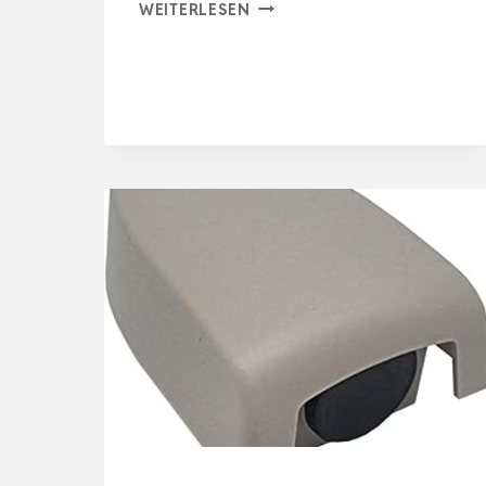
HAMA
WEITERLESEN
HEIZKÖRPERTHERMOSTAT
STARTER-
SET,
2
ST.
MIT
HUB,
WLAN,
PROGRAMMIERBAR