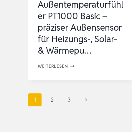
Außentemperaturfühl
er PT1000 Basic –
präziser Außensensor
für Heizungs-, Solar-
& Wärmepu…
AUSSENTEMPERATURFÜHLER P
WEITERLESEN
T1000 B
ASIC –
P
Seitennavigation
Nächste
1
2
3
RÄZISER A
USSENSENSOR FÜ
Seite
R HE
IZUNGS-, SO