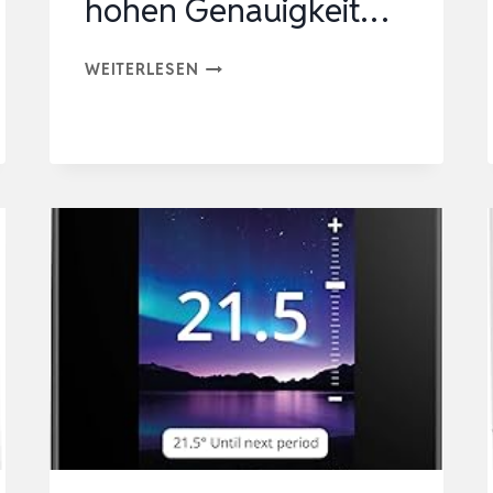
hohen Genauigkeit…
NOKLEAD
WEITERLESEN
DIGITALES
THERMO-
HYGROMETER,
TRAGBARES
THERMOMETER
HYGROMETER
INNEN
MIT
HOHEN
GENAUIGKEIT…