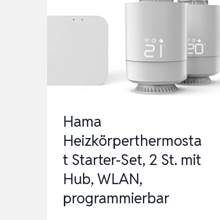
LUFTFEUCHTIGKEITSSENSOR
–
AUSSEN, W
EISS, ZU
BEHÖR FÜ
R …
Hama
Heizkörperthermosta
t Starter-Set, 2 St. mit
Hub, WLAN,
programmierbar