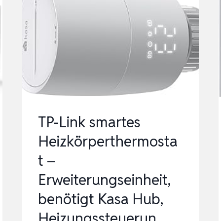
SMART
WIRED
MIT
SMARTCARE™
|
FUSSBODEN- &
H
EIZUNGSSTEUERUNG |
TP-Link smartes
E
Heizkörperthermosta
INZ…
t –
Erweiterungseinheit,
benötigt Kasa Hub,
Heizungssteuerun…