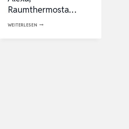
Raumthermosta…
KETOTEK
WEITERLESEN
SMART
THERMOSTAT
FUSSBODENHEIZUNG
WASSER
3A
230V
WLAN
KOMPATIBEL
MIT
ALEXA,
RAUMTHERMOSTA…