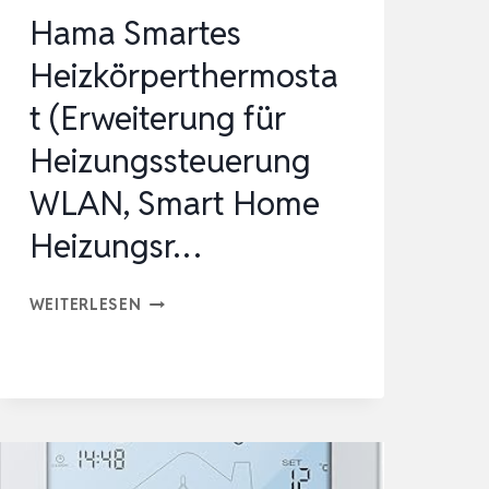
NN…
Hama Smartes
Heizkörperthermosta
t (Erweiterung für
Heizungssteuerung
WLAN, Smart Home
Heizungsr…
HAMA
WEITERLESEN
SMARTES
HEIZKÖRPERTHERMOSTAT
(ERWEITERUNG
FÜR
HEIZUNGSSTEUERUNG