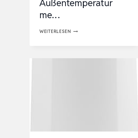
Außentemperatur
me…
TFA
WEITERLESEN
DOSTMANN
FUNK
WETTERSTATION
XENA,
35.1162.54,
MIT
AUSSENSENSOR, I
NNEN U
ND A
USSENTEMPERATUR ME
…