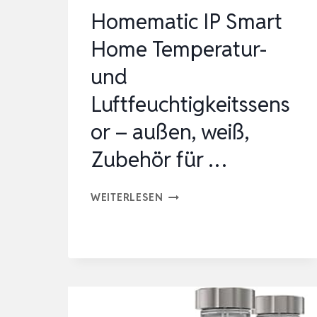
Homematic IP Smart
Home Temperatur-
und
Luftfeuchtigkeitssens
or – außen, weiß,
Zubehör für …
HOMEMATIC
WEITERLESEN
IP
SMART
HOME
TEMPERATUR-
UND