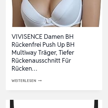
NDEAU TR
ÄGERLOSER MU
LTIWAY BH
S
VIVISENCE Damen BH
Rückenfrei Push Up BH
Multiway Träger, Tiefer
Rückenausschnitt Für
Rücken…
VIVISENCE
WEITERLESEN
DAMEN
BH
RÜCKENFREI