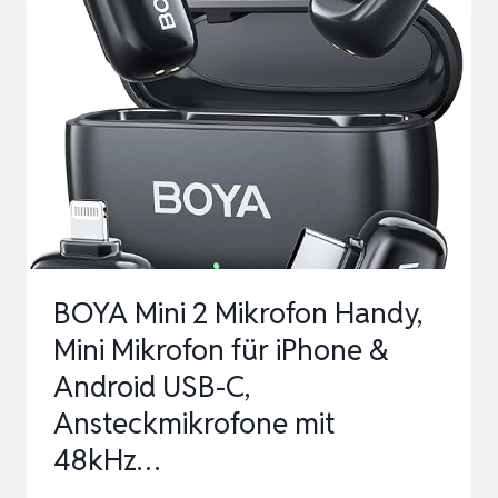
AUDIO
MIXER,
3,5MM
KONDENSATOR
MIKROFON
FÜR
STREAMING
&
GESANG,
BOYA Mini 2 Mikrofon Handy,
VOICE
Mini Mikrofon für iPhone &
C…
Android USB-C,
Ansteckmikrofone mit
48kHz…