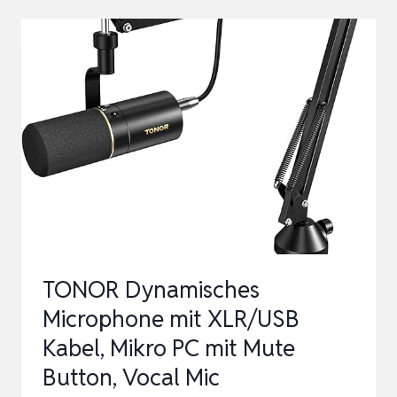
BÜGEL-
BH
JANE
–
CAVIAR
–
80D
TONOR Dynamisches
Microphone mit XLR/USB
Kabel, Mikro PC mit Mute
Button, Vocal Mic