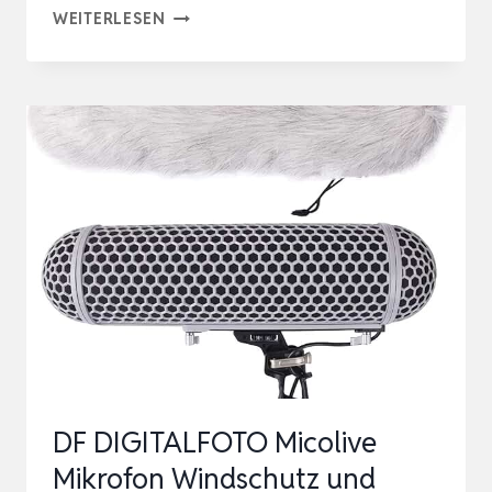
BOYA
WEITERLESEN
MINI
2
MIKROFON
HANDY,
MINI
MIKROFON
FÜR
IPHONE
&
ANDROID
USB-
C,
DF DIGITALFOTO Micolive
ANSTECKMIKROFONE
Mikrofon Windschutz und
MIT