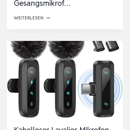
Gesangsmikrof…
TONOR
WEITERLESEN
DYNAMISCHES
MICROPHONE
MIT
XLR/USB
KABEL,
MIKRO
PC
MIT
MUTE
BUTTON,
VOCAL
MIC