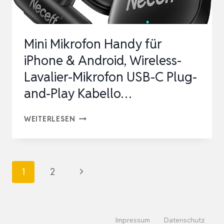
MIKROFON
MIT
Mini Mikrofon Handy für
RAUSCHU…
iPhone & Android, Wireless-
Lavalier-Mikrofon USB-C Plug-
and-Play Kabello…
MINI
WEITERLESEN
MIKROFON
HANDY
FÜR
Seitennavigation
Nächste
1
2
IPHONE
Seite
&
ANDROID,
Impressum
Datenschutz
WIRELESS-