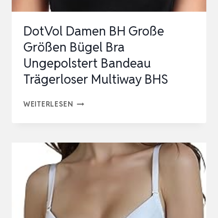
DotVol Damen BH Große
Größen Bügel Bra
Ungepolstert Bandeau
Trägerloser Multiway BHS
DOTVOL
WEITERLESEN
DAMEN
BH
GROSSE G
RÖSSEN BÜ
GEL BR
A UN
GEPOLSTERT BA