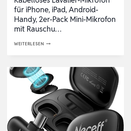
Kabelloses Lavalier-Mikrofon
GESANGSMIKROF…
für iPhone, iPad, Android-
Handy, 2er-Pack Mini-Mikrofon
mit Rauschu…
KABELLOSES
WEITERLESEN
LAVALIER-
MIKROFON
FÜR
IPHONE,
IPAD,
ANDROID-
HANDY,
2ER-
PACK
MINI-