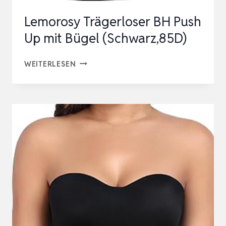
Lemorosy Trägerloser BH Push
Up mit Bügel (Schwarz,85D)
LEMOROSY
WEITERLESEN
TRÄGERLOSER
BH
PUSH
UP
MIT
BÜGEL
(SCHWARZ,85D)