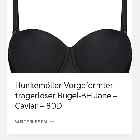
PUSH
UP
BH
MULTIWAY
TRÄGER,
TIEFER
RÜCKENAUSSCHNITT
FÜR
RÜCKEN…
Hunkemöller Vorgeformter
trägerloser Bügel-BH Jane –
Caviar – 80D
HUNKEMÖLLER
WEITERLESEN
VORGEFORMTER
TRÄGERLOSER