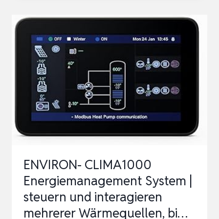
FULL-
INVERTER
WÄRMEPUMPE
FÜR
SCHWIMMBECKEN,
ELEKTRISCHER
POOLHEIZER
FÜR
ÜBERERD…
ENVIRON- CLIMA1000
Energiemanagement System |
steuern und interagieren
mehrerer Wärmequellen, bi…