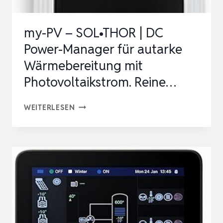
my-PV – SOL•THOR | DC
Power-Manager für autarke
Wärmebereitung mit
Photovoltaikstrom. Reine…
MY-
WEITERLESEN
PV
–
SOL•THOR
|
DC
POWER-
MANAGER