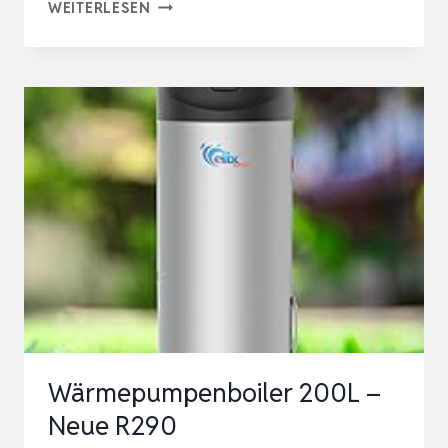
AQUATHERMICA
WEITERLESEN
PRO
260
LITER
BRAUCHWASSERWÄRMEPUMPE
LUFT-
WASSER
WÄRMEPUMPE
FÜR
TRINKWASSER
MIT
1…
Wärmepumpenboiler 200L –
Neue R290