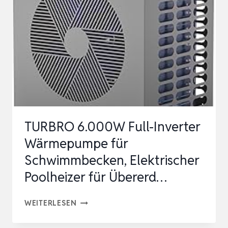
POOLHEIZUNG
COP
5,5
BIS
15.000
L
TITAN
|
TURBRO 6.000W Full-Inverter
PLUG
Wärmepumpe für
&
Schwimmbecken, Elektrischer
PLAY
Poolheizer für Übererd…
MIT
RCD-
TURBRO
WEITERLESEN
ST…
6.000W