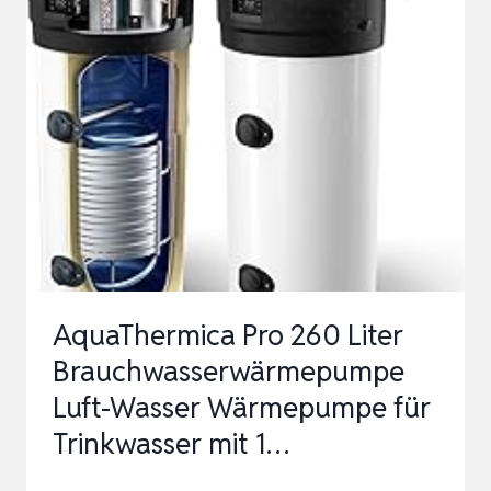
MIT
WÄRMETAUSCHER,
PV
&
SOLAR
KOMPATIBEL,
ELEKTRO-
ZUSAT…
AquaThermica Pro 260 Liter
Brauchwasserwärmepumpe
Luft-Wasser Wärmepumpe für
Trinkwasser mit 1…