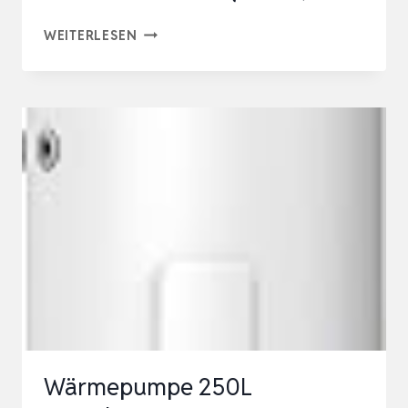
ENVIRON-
WEITERLESEN
CLIMA1000
ENERGIEMANAGEMENT
SYSTEM
|
STEUERN
UND
INTERAGIEREN
MEHRERER
WÄRMEQUELLEN,
BI…
Wärmepumpe 250L