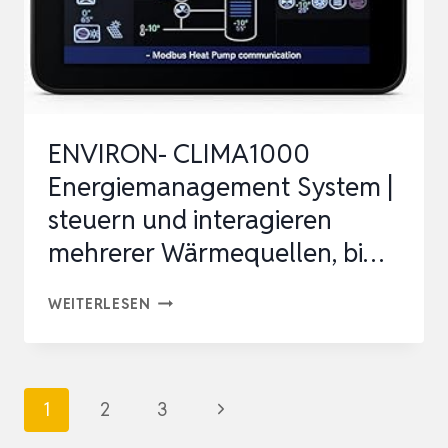
FÜR
AUTARKE
WÄRMEBEREITUNG
MIT
PHOTOVOLTAIKSTROM.
ENVIRON- CLIMA1000
REINE…
Energiemanagement System |
steuern und interagieren
mehrerer Wärmequellen, bi…
ENVIRON-
WEITERLESEN
CLIMA1000
ENERGIEMANAGEMENT
SYSTEM
Seitennavigation
Nächste
1
2
3
|