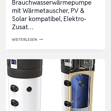
Brauchwasserwärmepumpe
mit Wärmetauscher, PV &
Solar kompatibel, Elektro-
Zusat…
WÄRMEPUMPE
WEITERLESEN
250L
BRAUCHWASSERWÄRMEPUMPE
MIT
WÄRMETAUSCHER,
PV
&
SOLAR
KOMPATIBEL,
ELEKTRO-