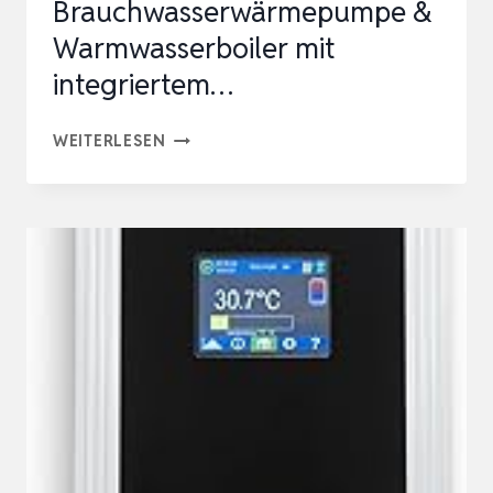
Brauchwasserwärmepumpe &
Warmwasserboiler mit
integriertem…
WÄRMEPUMPENBOILER
WEITERLESEN
200L
–
NEUE
R290
BRAUCHWASSERWÄRMEPUMPE
&
WARMWASSERBOILER
MIT
INTEGRIERTEM…