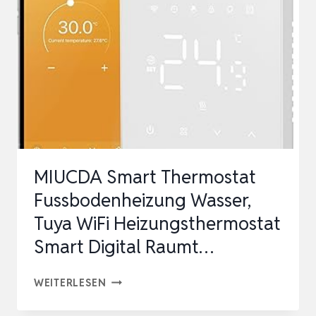
MART W
IFI T
HERMOSTAT, P
ROGRAMMIERBARER R
AUMTHERM…
MIUCDA Smart Thermostat
Fussbodenheizung Wasser,
Tuya WiFi Heizungsthermostat
Smart Digital Raumt…
MIUCDA
WEITERLESEN
SMART