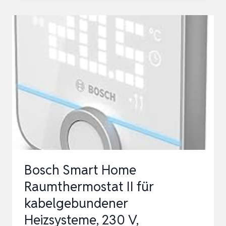
,72 M
² –
X
PS 5
00 T
ROCKENBAUSYSTEM M
IT A
LU-W
ÄRMELEITFOLIE, O
HN…
Bosch Smart Home
Raumthermostat II für
kabelgebundener
Heizsysteme, 230 V,