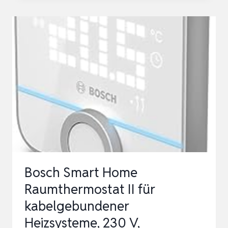
THERMOSTAT
FUSSBODENHEIZUNG
WASSER,
TUYA
WIFI
HEIZUNGSTHERMOSTAT
SMART
DIGITAL
RAUMT…
Bosch Smart Home
Raumthermostat II für
kabelgebundener
Heizsysteme, 230 V,