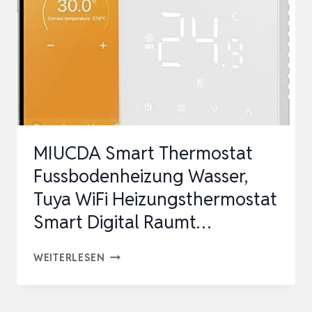
LAN F
ÜR W
ASSER H
EIZU…
MIUCDA Smart Thermostat
Fussbodenheizung Wasser,
Tuya WiFi Heizungsthermostat
Smart Digital Raumt…
MIUCDA
WEITERLESEN
SMART
THERMOSTAT