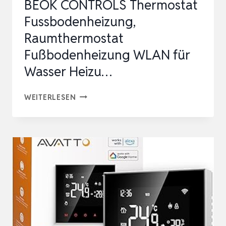
BEOK CONTROLS Thermostat
Fussbodenheizung,
Raumthermostat
Fußbodenheizung WLAN für
Wasser Heizu…
BEOK
WEITERLESEN
CONTROLS
THERMOSTAT
FUSSBODENHEIZUNG,
RAUMTHERMOSTAT
FUSSBODENHEIZUNG W
LAN F
ÜR W
ASSER H