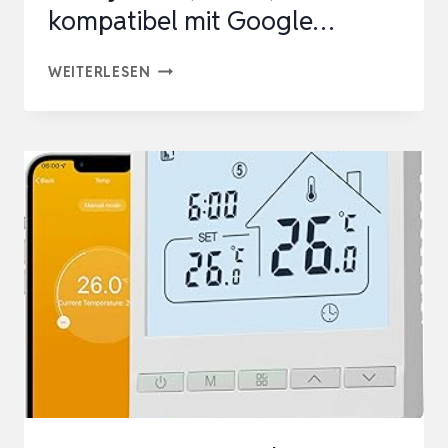
kompatibel mit Google…
BOSCH
WEITERLESEN
SMART
HOME
RAUMTHERMOSTAT
II
FÜR
KABELGEBUNDENER
HEIZSYSTEME,
230
V,
KOMPATIBEL
MIT
GOOGLE…