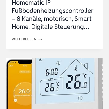
Homematic IP
Fußbodenheizungscontroller
– 8 Kanäle, motorisch, Smart
Home, Digitale Steuerung…
HOMEMATIC
WEITERLESEN
IP
FUSSBODENHEIZUNGSCONTROLLER –
8
K
ANÄLE, M
OTORISCH, S
MART H
OME, D
IGITALE S