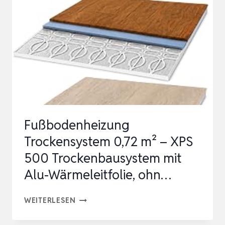
ANÄLE, M
OTORISCH, S
MART H
OME, D
IGITALE S
TEUERUN…
Fußbodenheizung
Trockensystem 0,72 m² – XPS
500 Trockenbausystem mit
Alu-Wärmeleitfolie, ohn…
FUSSBODENHEIZUNG T
WEITERLESEN
ROCKENSYSTEM 0