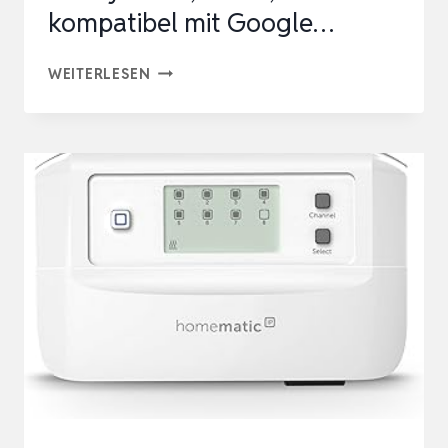
kompatibel mit Google…
BOSCH
WEITERLESEN
SMART
HOME
RAUMTHERMOSTAT
II
FÜR
KABELGEBUNDENER
HEIZSYSTEME,
230
V,
KOMPATIBEL
MIT
GOOGLE…