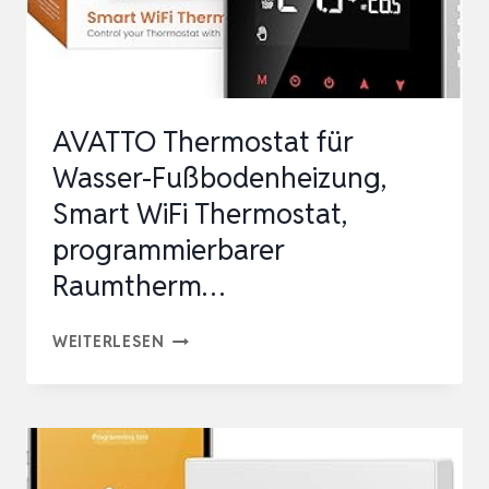
EIZU…
AVATTO Thermostat für
Wasser-Fußbodenheizung,
Smart WiFi Thermostat,
programmierbarer
Raumtherm…
AVATTO
WEITERLESEN
THERMOSTAT
FÜR
WASSER-
FUSSBODENHEIZUNG, S