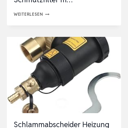
MAGNETISCHER
WEITERLESEN
SCHLAMMABSCHEIDER
FÜR
HEIZSYSTEME,
DN20/DN25/DN32
GEWINDEANSCHLUSS,
SCHMUTZFILTER
M…
Schlammabscheider Heizung