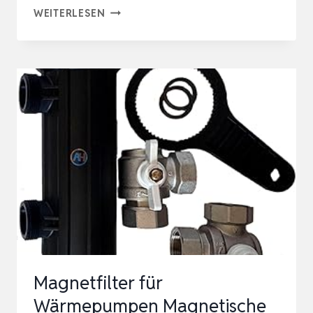
MAGNETFILTER
WEITERLESEN
FÜR
WÄRMEPUMPEN
MAGNETISCHE
FILTER
–
5/4″
–
SCHUTZ
FÜR
HEIZSYSTEME
–
SCHLAMMABSCH…
Magnetfilter für
Wärmepumpen Magnetische