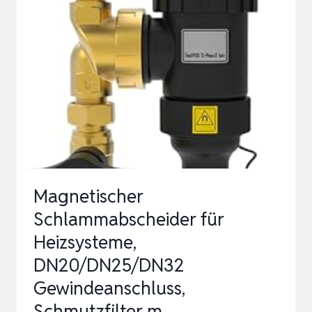
DN32
MAGNETFILTER
MIT
ABSCHEIDER
FÜR
ZENTRALHEIZUNG,
WÄRMEPUMPEN
USW.
M…
Magnetischer
Schlammabscheider für
Heizsysteme,
DN20/DN25/DN32
Gewindeanschluss,
Schmutzfilter m…