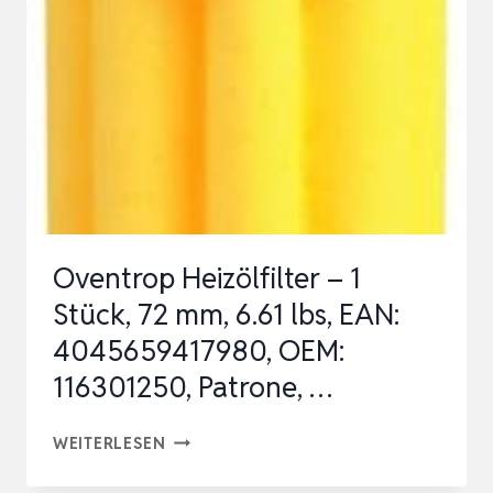
FÜR
SCHWIMMBAD-
WÄRMEPUMPEN
|
STEUERUNG
DER
WASSERZUFUHR
FÜ…
Oventrop Heizölfilter – 1
Stück, 72 mm, 6.61 lbs, EAN:
4045659417980, OEM:
116301250, Patrone, …
OVENTROP
WEITERLESEN
HEIZÖLFILTER