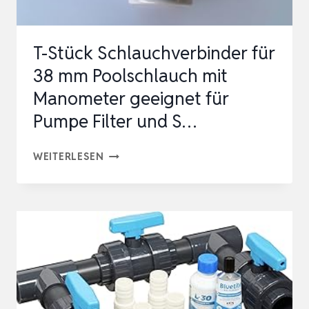
–
SCHLAMMABSCH…
T-Stück Schlauchverbinder für
38 mm Poolschlauch mit
Manometer geeignet für
Pumpe Filter und S…
T-
WEITERLESEN
STÜCK
SCHLAUCHVERBINDER
FÜR
38
MM
POOLSCHLAUCH
MIT