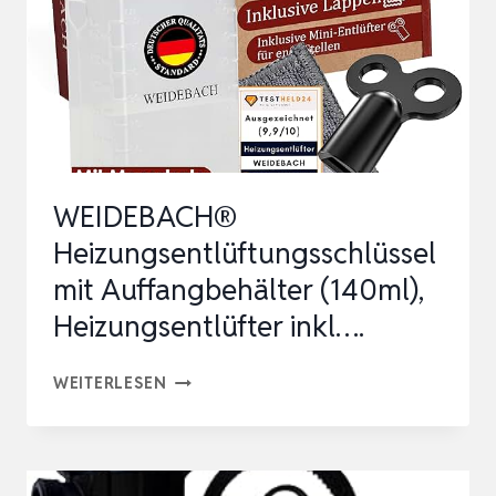
WASSERFILTER,FILTER
FÜR
WHIRLPOAL…
WEIDEBACH®
Heizungsentlüftungsschlüssel
mit Auffangbehälter (140ml),
Heizungsentlüfter inkl….
WEIDEBACH®
WEITERLESEN
HEIZUNGSENTLÜFTUNGSSCHLÜSSEL
MIT
AUFFANGBEHÄLTER