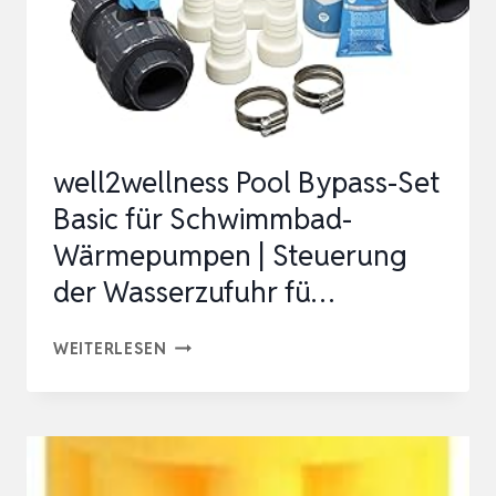
MANOMETER
GEEIGNET
FÜR
PUMPE
FILTER
well2wellness Pool Bypass-Set
UND
Basic für Schwimmbad-
S…
Wärmepumpen | Steuerung
der Wasserzufuhr fü…
WELL2WELLNESS
WEITERLESEN
POOL
BYPASS-
SET
BASIC