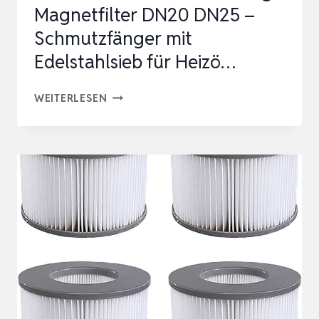
Magnetfilter DN20 DN25 –
Schmutzfänger mit
Edelstahlsieb für Heizö…
SCHLAMMABSCHEIDER
WEITERLESEN
HEIZUNG
MAGNETFILTER
DN20
DN25
–
SCHMUTZFÄNGER
MIT
EDELSTAHLSIEB
FÜR
HEIZÖ…