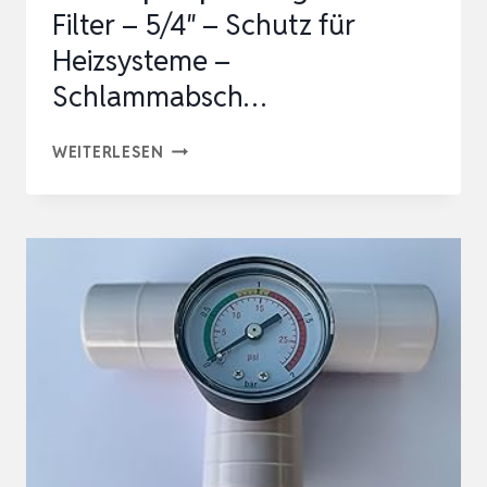
Filter – 5/4″ – Schutz für
Heizsysteme –
Schlammabsch…
MAGNETFILTER
WEITERLESEN
FÜR
WÄRMEPUMPEN
MAGNETISCHE
FILTER
–
5/4″
–
SCHUTZ
FÜR
HEIZSYSTEME