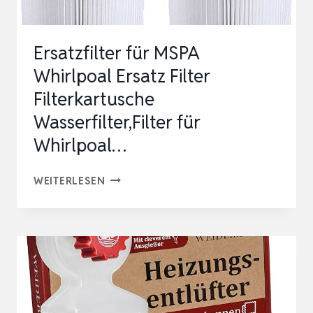
Ersatzfilter für MSPA
Whirlpoal Ersatz Filter
Filterkartusche
Wasserfilter,Filter für
Whirlpoal…
ERSATZFILTER
WEITERLESEN
FÜR
MSPA
WHIRLPOAL
ERSATZ
FILTER
FILTERKARTUSCHE