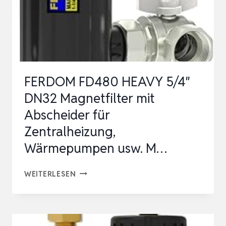
FERDOM FD480 HEAVY 5/4″
DN32 Magnetfilter mit
Abscheider für
Zentralheizung,
Wärmepumpen usw. M…
FERDOM
WEITERLESEN
FD480
HEAVY
5/4″