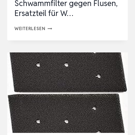
Schwammfilter gegen Flusen,
Ersatzteil für W…
DREITEILIGES
WEITERLESEN
TROCKNERFILTERSET
(240
X
155
X
10
MM),
SCHWAMMFILTER
GEGEN
FLUSEN,
ERSATZTEIL