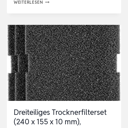
2ER-
WEITERLESEN
SET
FILTER
PASSEND
FÜR
BAUKNECHT
PRIVILEG
WHIRLPOOL
HX
481010716911
TROCKNER
WÄRMEPUMPENTRO…
Dreiteiliges Trocknerfilterset
(240 x 155 x 10 mm),