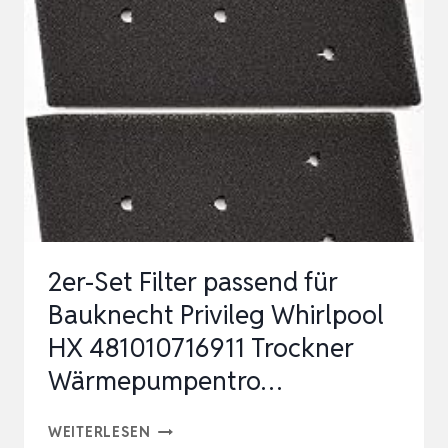
TMC640WP
TDB230WP
TCE530WP
TKB150WP
PUMPENSCHAUM-
FILTERSCHWAMM,
…
2er-Set Filter passend für
Bauknecht Privileg Whirlpool
HX 481010716911 Trockner
Wärmepumpentro…
2ER-
WEITERLESEN