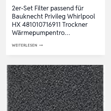
FÜR
2er-Set Filter passend für
W…
Bauknecht Privileg Whirlpool
HX 481010716911 Trockner
Wärmepumpentro…
2ER-
WEITERLESEN
SET
FILTER
PASSEND
FÜR
BAUKNECHT
PRIVILEG
WHIRLPOOL
HX