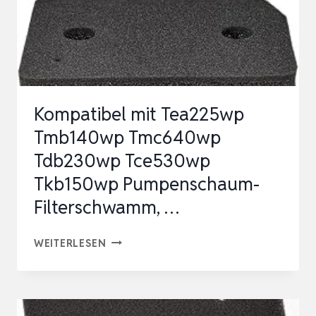
Kompatibel mit Tea225wp
Tmb140wp Tmc640wp
Tdb230wp Tce530wp
Tkb150wp Pumpenschaum-
Filterschwamm, …
KOMPATIBEL
WEITERLESEN
MIT
TEA225WP
TMB140WP