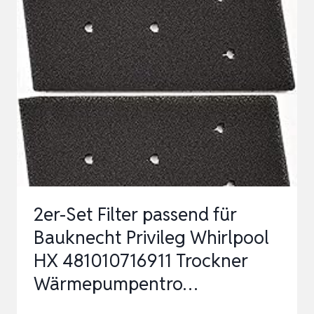
MIELE
T1
9164761
TROCKNER
WÄRMEPUMPENTROCKNER
FEIN-
GROB
|
207
X
2er-Set Filter passend für
157
Bauknecht Privileg Whirlpool
X
HX 481010716911 Trockner
30MM
Wärmepumpentro…
|
…