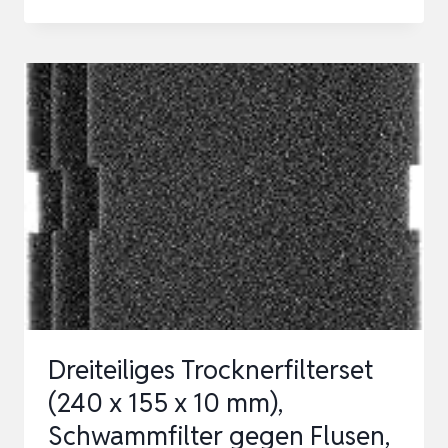
SET
FILTER
PASSEND
FÜR
BAUKNECHT
PRIVILEG
WHIRLPOOL
HX
481010716911
TROCKNER
WÄRMEPUMPENTRO…
Dreiteiliges Trocknerfilterset
(240 x 155 x 10 mm),
Schwammfilter gegen Flusen,