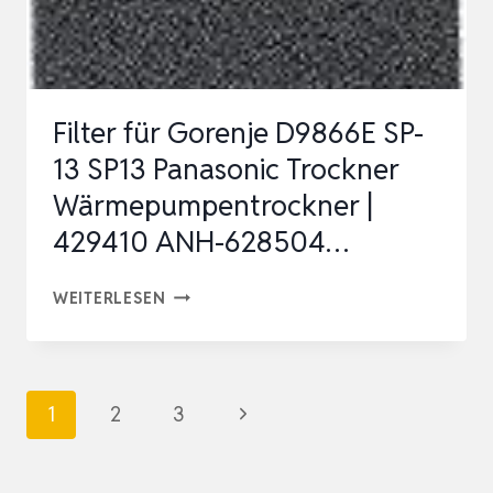
481010716911
TROCKNER
WÄRMEPUMPENTRO…
Filter für Gorenje D9866E SP-
13 SP13 Panasonic Trockner
Wärmepumpentrockner |
429410 ANH-628504…
FILTER
WEITERLESEN
FÜR
GORENJE
D9866E
Seitennavigation
Nächste
1
2
3
SP-
Seite
13