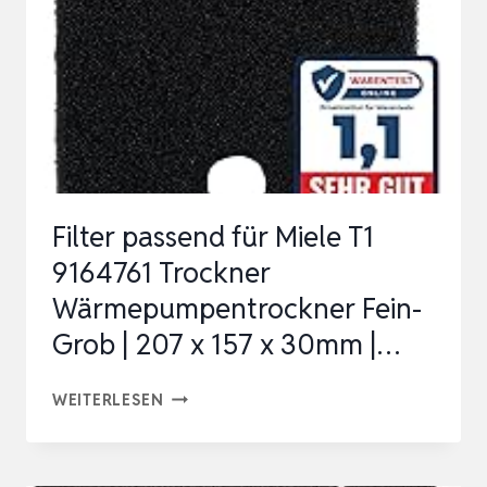
TROCKNER
WÄRMEPUMPENTROCKNER
FILTER
SCHAUMFILTE…
Filter passend für Miele T1
9164761 Trockner
Wärmepumpentrockner Fein-
Grob | 207 x 157 x 30mm |…
FILTER
WEITERLESEN
PASSEND
FÜR