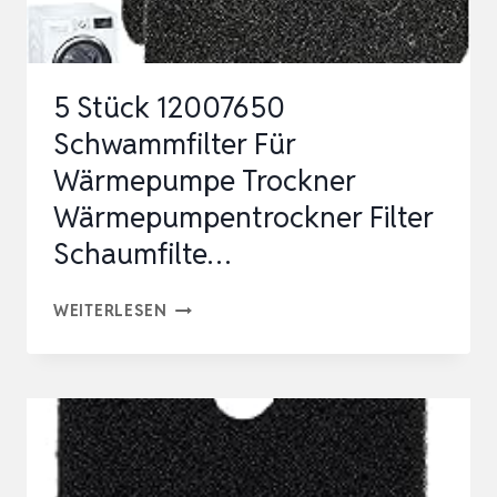
5 Stück 12007650
Schwammfilter Für
Wärmepumpe Trockner
Wärmepumpentrockner Filter
Schaumfilte…
5
WEITERLESEN
STÜCK
12007650
SCHWAMMFILTER
FÜR
WÄRMEPUMPE