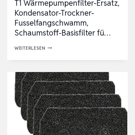
T1 Wärmepumpenfilter-Ersatz,
W…
Kondensator-Trockner-
Fusselfangschwamm,
Schaumstoff-Basisfilter fü…
T1
WEITERLESEN
WÄRMEPUMPENFILTER-
ERSATZ,
KONDENSATOR-
TROCKNER-
FUSSELFANGSCHWAMM,
SCHAUMSTOFF-
BASISFILTER
FÜ…