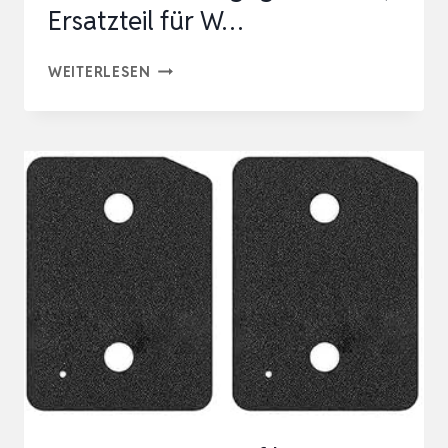
Ersatzteil für W…
DREITEILIGES
WEITERLESEN
TROCKNERFILTERSET
(240
X
155
X
10
MM),
SCHWAMMFILTER
GEGEN
FLUSEN,
ERSATZTEIL
FÜR