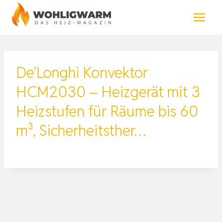
Zum
Inhalt
springen
De’Longhi Konvektor
HCM2030 – Heizgerät mit 3
Heizstufen für Räume bis 60
m³, Sicherheitsther…