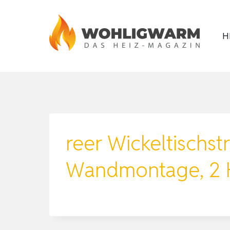
Zum
Inhalt
H
springen
reer Wickeltischst
Wandmontage, 2 H