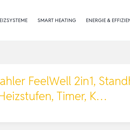
EIZSYSTEME
SMART HEATING
ENERGIE & EFFIZIE
rahler FeelWell 2in1, Stan
eizstufen, Timer, K…