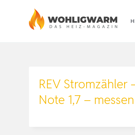
Zum
Inhalt
H
springen
REV Stromzähler –
Note 1,7 – messen