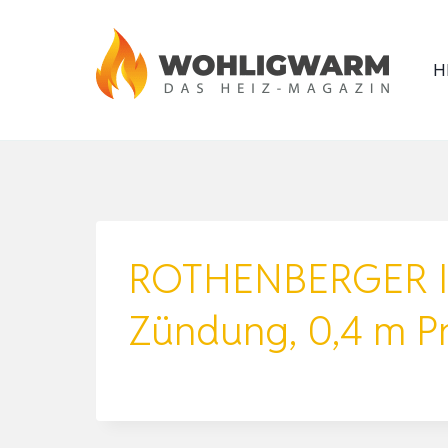
Zum
Inhalt
H
springen
ROTHENBERGER Ind
Zündung, 0,4 m P