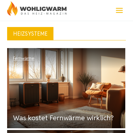
Zum
Inhalt
springen
HEIZSYSTEME
Fernwärme
Was kostet Fernwärme wirklich?