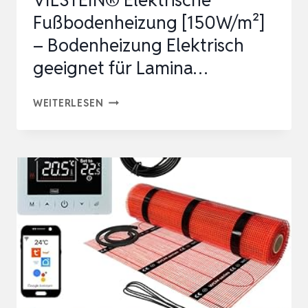
VILSTEIN® Elektrische
Fußbodenheizung [150W/m²]
– Bodenheizung Elektrisch
geeignet für Lamina…
VILSTEIN®
WEITERLESEN
ELEKTRISCHE
FUSSBODENHEIZUNG [
150W/M²] –
B
ODENHEIZUNG E
LEKTRISCH G
EEIGNET F
ÜR L
AMINA…