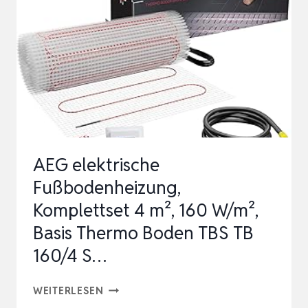
ODENHEIZUNG E
LEKTRISCH G
EEIGNET F
ÜR L
AMINA…
AEG elektrische
Fußbodenheizung,
Komplettset 4 m², 160 W/m²,
Basis Thermo Boden TBS TB
160/4 S…
AEG
WEITERLESEN