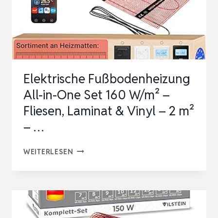
Elektrische Fußbodenheizung
All-in-One Set 160 W/m² –
Fliesen, Laminat & Vinyl – 2 m²
– …
ELEKTRISCHE
WEITERLESEN
FUSSBODENHEIZUNG A
LL-I
N-O
NE S