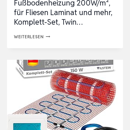
Fußbodenheizung 200W/m²,
für Fliesen Laminat und mehr,
Komplett-Set, Twin…
VILSTEIN
WEITERLESEN
ELEKTRISCHE
FUSSBODENHEIZUNG 2
00W/M², F
ÜR F
LIESEN L
AMINAT U
ND M
EHR, K
OMPLETT-S
ET, T