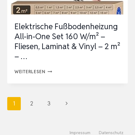
Elektrische Fußbodenheizung
All-in-One Set 160 W/m² –
Fliesen, Laminat & Vinyl – 2 m²
– …
ELEKTRISCHE
WEITERLESEN
FUSSBODENHEIZUNG A
LL-I
N-O
Seitennavigation
Nächste
1
2
3
NE S
Seite
ET 1
60 W
Impressum
Datenschutz
/M² –