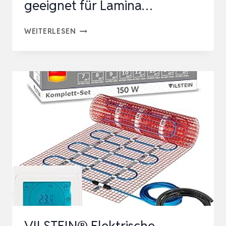
geeignet für Lamina…
VILSTEIN®
WEITERLESEN
ELEKTRISCHE
FUSSBODENHEIZUNG [
150W/M²] –
B
ODENHEIZUNG E
LEKTRISCH G
EEIGNET F
ÜR L
AMINA…