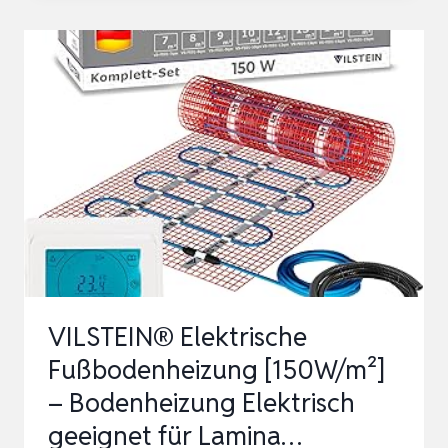
FUSSBODENHEIZUNG 1
50W/M² –
K
OMPLETTSET M
IT T
OUCHSCREEN-T
HERMOSTAT –
I
…
VILSTEIN® Elektrische
Fußbodenheizung [150W/m²]
– Bodenheizung Elektrisch
geeignet für Lamina…