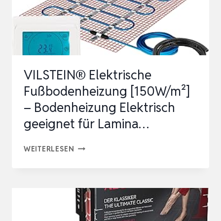
ÜR L
AMINA…
VILSTEIN® Elektrische
Fußbodenheizung [150W/m²]
– Bodenheizung Elektrisch
geeignet für Lamina…
VILSTEIN®
WEITERLESEN
ELEKTRISCHE
FUSSBODENHEIZUNG [
150W/M²] –
B