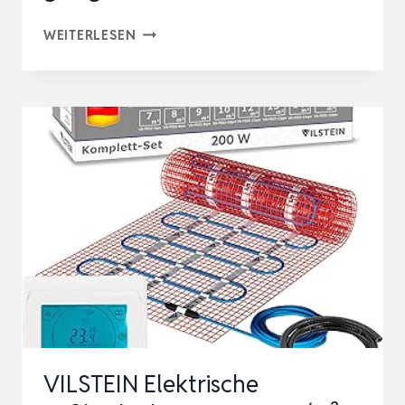
VILSTEIN®
WEITERLESEN
ELEKTRISCHE
FUSSBODENHEIZUNG [
150W/M²] –
B
ODENHEIZUNG E
LEKTRISCH G
EEIGNET F
ÜR L
AMINA…
VILSTEIN Elektrische