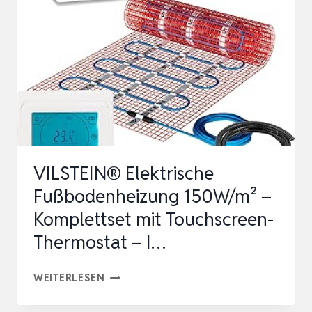
ET 1
60 W
/M² –
F
LIESEN, L
AMINAT &
V
INYL –
VILSTEIN® Elektrische
2
Fußbodenheizung 150W/m² –
M
Komplettset mit Touchscreen-
² –
Thermostat – I…
…
VILSTEIN®
WEITERLESEN
ELEKTRISCHE