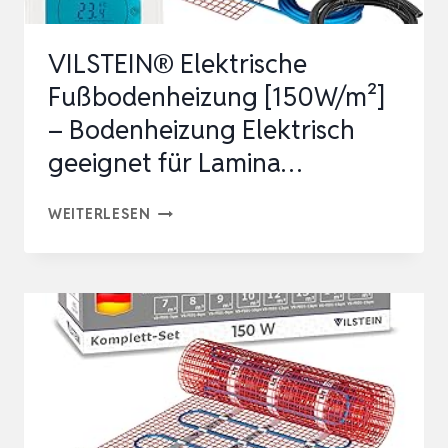
WIN…
VILSTEIN® Elektrische
Fußbodenheizung [150W/m²]
– Bodenheizung Elektrisch
geeignet für Lamina…
VILSTEIN®
WEITERLESEN
ELEKTRISCHE
FUSSBODENHEIZUNG [
150W/M²] –
B
ODENHEIZUNG E
LEKTRISCH G
EEIGNET F