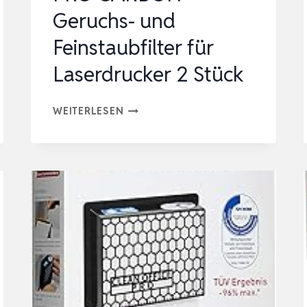
Geruchs- und
Feinstaubfilter für
Laserdrucker 2 Stück
PRO
WEITERLESEN
CARBON
GERUCHS-
UND
FEINSTAUBFILTER
FÜR
LASERDRUCKER
2
STÜCK