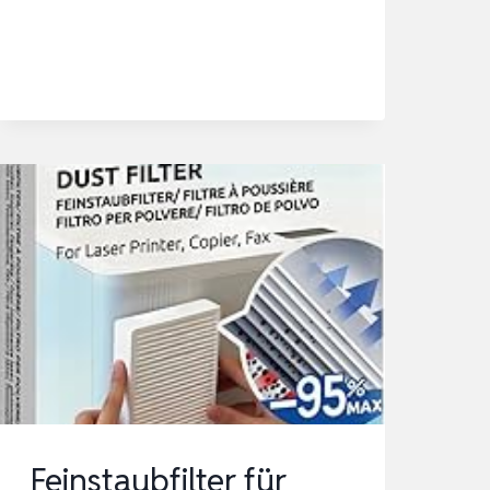
LASERDRUCKER,
150
X
100
MM,
2ER
PACK
Feinstaubfilter für