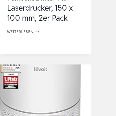
Laserdrucker, 150 x
100 mm, 2er Pack
FEINSTAUBFILTER
WEITERLESEN
FÜR
LASERDRUCKER,
150
X
100
MM,
2ER
PACK