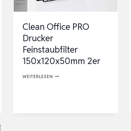
Clean Office PRO
Drucker
Feinstaubfilter
150x120x50mm 2er
CLEAN
WEITERLESEN
OFFICE
PRO
DRUCKER
FEINSTAUBFILTER
150X120X50MM
2ER