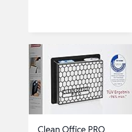
CARBON
GERUCHS-
UND
FEINSTAUBFILTER
FÜR
LASERDRUCKER
2
STÜCK
Clean Office PRO