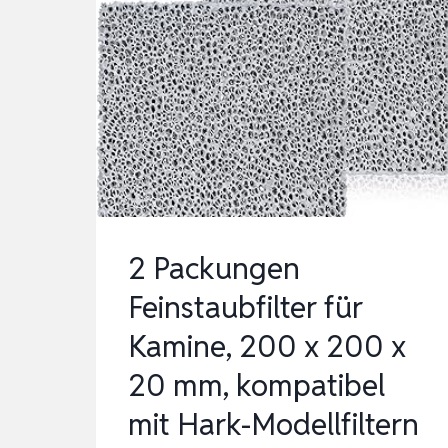
LUFTFILTER
GEGEN
99,97
PROZENT
SCHIMMEL
STAUB
POLLEN
TIERHAARE,
LUFT…
2 Packungen
Feinstaubfilter für
Kamine, 200 x 200 x
20 mm, kompatibel
mit Hark-Modellfiltern