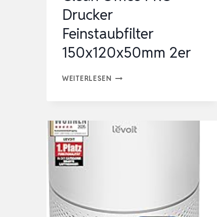
Drucker
Feinstaubfilter
150x120x50mm 2er
CLEAN
WEITERLESEN
OFFICE
PRO
DRUCKER
FEINSTAUBFILTER
150X120X50MM
2ER