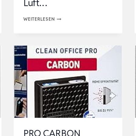
Luft…
LEVOIT
WEITERLESEN
LUFTREINIGER
MIT
HEPA
LUFTFILTER
GEGEN
99,97
PROZENT
SCHIMMEL
STAUB
POLLEN
TIERHAARE,
LUFT…
PRO CARBON