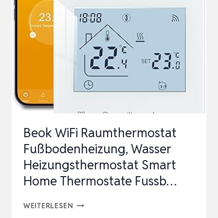
ANALOG,
TEMPERATURREGLER
FÜR
HEIZUNG,
HEIZUNGSSYSTEME,
WASSE…
Beok WiFi Raumthermostat
Fußbodenheizung, Wasser
Heizungsthermostat Smart
Home Thermostate Fussb…
BEOK
WEITERLESEN