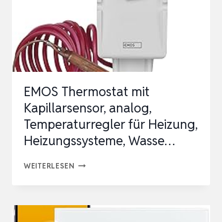
HEIZUNGSTHERMOSTAT
SMART
DIGITAL
RAUMT…
EMOS Thermostat mit
Kapillarsensor, analog,
Temperaturregler für Heizung,
Heizungssysteme, Wasse…
EMOS
WEITERLESEN
THERMOSTAT
MIT
KAPILLARSENSOR,