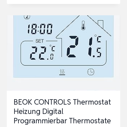
WIFI
RAUMTHERMOSTAT
FUSSBODENHEIZUNG, W
ASSER H
EIZUNGSTHERMOSTAT S
MART H
OME T
HERMOSTATE F
USSB…
BEOK CONTROLS Thermostat
Heizung Digital
Programmierbar Thermostate