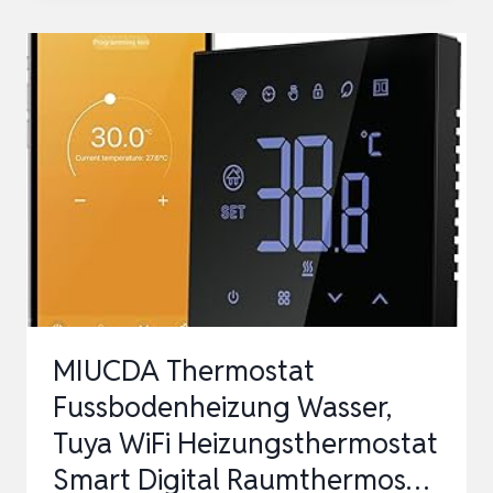
RAUMTHERMOSTAT
FUSSBODENHEIZUNG, W
ASSER H
EIZUNGSTHERMOSTAT S
MART H
OME T
HERMOSTATE F
USSB…
MIUCDA Thermostat
Fussbodenheizung Wasser,
Tuya WiFi Heizungsthermostat
Smart Digital Raumthermos…