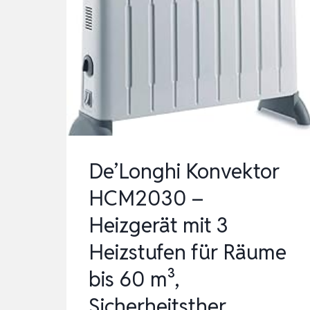
HEIZRIPPEN,
ELEKTRISCHER
HEIZKÖRPER,
24H
TIMER,
ÖLRADIATOR
…
De’Longhi Konvektor
HCM2030 –
Heizgerät mit 3
Heizstufen für Räume
bis 60 m³,
Sicherheitsther…