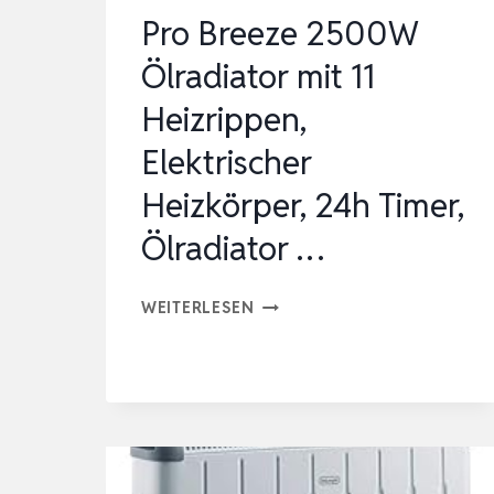
Pro Breeze 2500W
Ölradiator mit 11
Heizrippen,
Elektrischer
Heizkörper, 24h Timer,
Ölradiator …
PRO
WEITERLESEN
BREEZE
2500W
ÖLRADIATOR
MIT
11