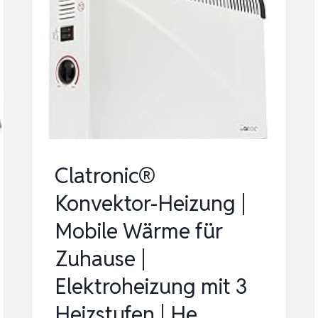
RAUMHEIZUNG
MIT
EINSTELLBAREM
THERMOSTAT
NICHT
VORJÄHRI…
Clatronic®
Konvektor-Heizung |
Mobile Wärme für
Zuhause |
Elektroheizung mit 3
Heizstufen | He…