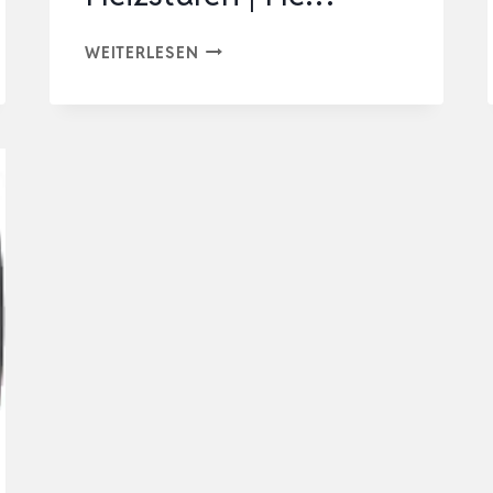
CLATRONIC®
WEITERLESEN
KONVEKTOR-
HEIZUNG
|
MOBILE
WÄRME
FÜR
ZUHAUSE
|
ELEKTROHEIZUNG
MIT
3
HEIZSTUFEN
|