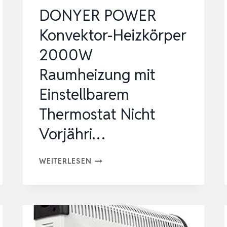
SICHERHEITSTHER…
DONYER POWER
Konvektor-Heizkörper
2000W
Raumheizung mit
Einstellbarem
Thermostat Nicht
Vorjähri…
DONYER
WEITERLESEN
POWER
KONVEKTOR-
HEIZKÖRPER
2000W