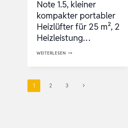
Note 1.5, kleiner
kompakter portabler
Heizlüfter für 25 m², 2
Heizleistung…
EMERIO
WEITERLESEN
FH-
106737.2,
NOTE
Seitennavigation
Nächste
1
2
3
1.5,
KLEINER
Seite
KOMPAKTER
PORTABLER
HEIZLÜFTER