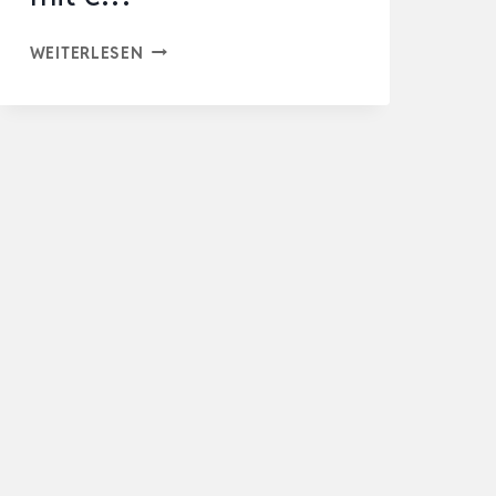
STIEBEL
WEITERLESEN
ELTRON
ELEKTROHEIZUNG
STANDGERÄT
FÜR
CA.
25
M²,
TÜV
GEPRÜFT,
KONVEKTOR-
HEIZUNG
MIT
E…