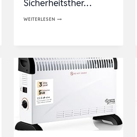
Sicherheitsther…
DE’LONGHI
WEITERLESEN
KONVEKTOR
HCM2030
–
HEIZGERÄT
MIT
3
HEIZSTUFEN
FÜR
RÄUME
BIS
60
M³,