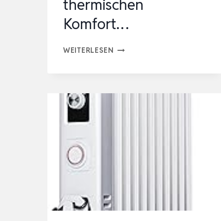
thermischen
Komfort…
HANDTUCHHALTER
WEITERLESEN
FÜR
HEIZKÖRPER,
ERLEICHTERT
DIE
HANDTUCHORGANISATION
UND
DEN
THERMISCHEN
KOMFORT…