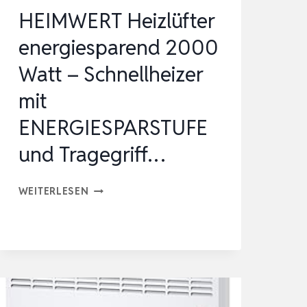
SICH…
HEIMWERT Heizlüfter
energiesparend 2000
Watt – Schnellheizer
mit
ENERGIESPARSTUFE
und Tragegriff…
HEIMWERT
WEITERLESEN
HEIZLÜFTER
ENERGIESPAREND
2000
WATT
–