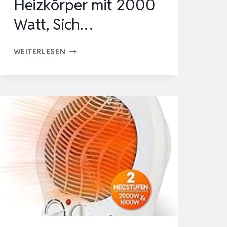
Heizkörper mit 2000
Watt, Sich…
SHX
WEITERLESEN
KONVEKTORHEIZUNG
MIT
TURBO-
HEIZLÜFTER
2000W
SHX08TKV2000
–
HEIZKÖRPER
MIT
2000
WATT,