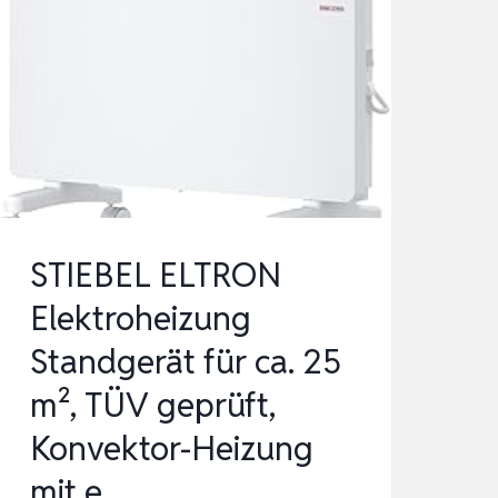
SCHNELLHEIZER
MIT
ENERGIESPARSTUFE
UND
TRAGEGRIFF…
STIEBEL ELTRON
Elektroheizung
Standgerät für ca. 25
m², TÜV geprüft,
Konvektor-Heizung
mit e…