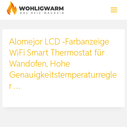
Zum
Inhalt
springen
Alomejor LCD -Farbanzeige
WiFi Smart Thermostat für
Wandofen, Hohe
Genauigkeitstemperaturregle
r …