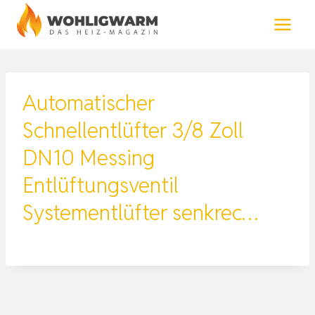
Zum
Inhalt
springen
Automatischer
Schnellentlüfter 3/8 Zoll
DN10 Messing
Entlüftungsventil
Systementlüfter senkrec…