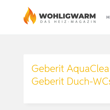
Zum
Inhalt
H
springen
Geberit AquaClean
Geberit Duch-WCs