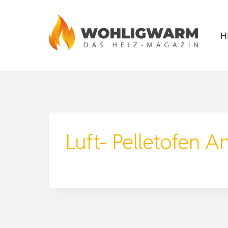
Zum
Inhalt
H
springen
Luft- Pelletofen 