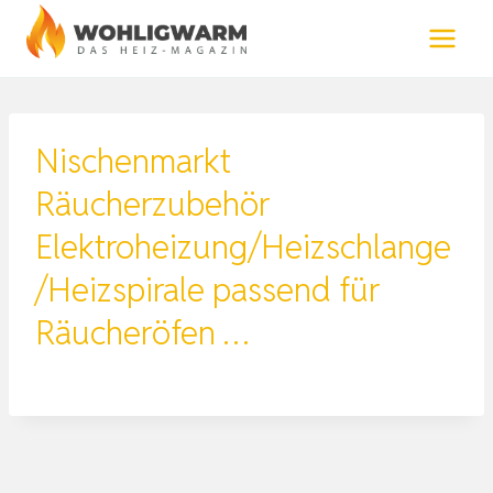
Zum
Inhalt
springen
Nischenmarkt
Räucherzubehör
Elektroheizung/Heizschlange
/Heizspirale passend für
Räucheröfen …