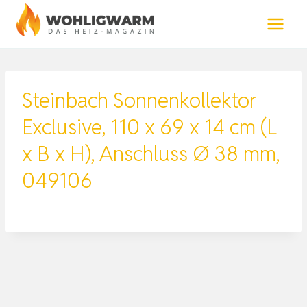
Zum
Inhalt
springen
Steinbach Sonnenkollektor
Exclusive, 110 x 69 x 14 cm (L
x B x H), Anschluss Ø 38 mm,
049106