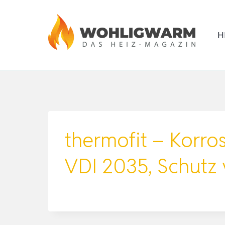
Zum
Inhalt
H
springen
thermofit – Korro
VDI 2035, Schutz 