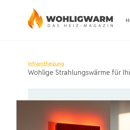
Zum
Inhalt
H
springen
Infrarotheizung
Wohlige Strahlungswärme für Ih